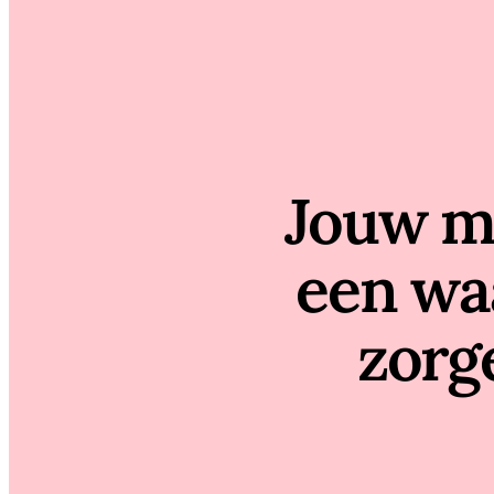
Jouw me
een waa
zorg